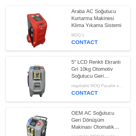
POLICY
Araba AC Soğutucu
Kurtarma Makinesi
Klima Yıkama Sistemi
MOQ:1
CONTACT
5" LCD Renkli Ekranlı
Gri 10kg Otomotiv
Soğutucu Geri
Kazanım Makinesi
negotiable MOQ:Pazarlık edilebilir
CONTACT
OEM AC Soğutucu
Geri Dönüşüm
Makinası Otomatik
Soğutucu Geri