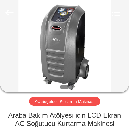
Guangzhou
Wonderfu
Automotive
Equipment
Co.,
Ltd.
All
Rights
EV
Reserved.
ÜRÜN:%
S
HAKKIMIZDA
FABRIKA
TURU
AC Soğutucu Kurtarma Makinası
Araba Bakım Atölyesi için LCD Ekran
KALITE
AC Soğutucu Kurtarma Makinesi