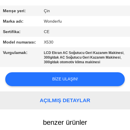
KONTROL
Menşe yeri:
Çin
BIZIMLE
Marka adı:
Wonderfu
ILETIŞIME
Sertifika:
CE
GEÇIN
Model numarası:
X530
Vurgulamak:
,
LCD Ekran AC Soğutucu Geri Kazanım Makinesi
BIR
,
300g/dak AC Soğutucu Geri Kazanım Makinesi
300g/dak otomotiv klima makinesi
TEKLIF
ISTEĞI
BIZE ULAŞIN!
SITE
AÇILMIŞ DETAYLAR
HARITASI
benzer ürünler
PRIVACY