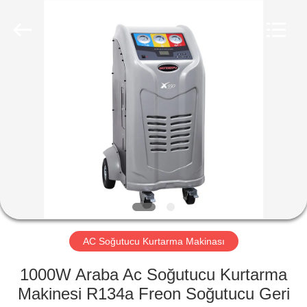
Guangzhou
Wonderfu
Automotive
Equipment
Co.,
Ltd.
All
Rights
EV
Reserved.
ÜRÜN:%
S
HAKKIMIZDA
FABRIKA
TURU
AC Soğutucu Kurtarma Makinası
1000W Araba Ac Soğutucu Kurtarma
KALITE
Makinesi R134a Freon Soğutucu Geri