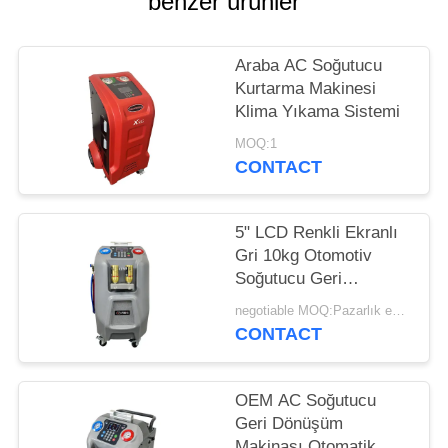
benzer ürünler
POLICY
Araba AC Soğutucu
Kurtarma Makinesi
Klima Yıkama Sistemi
MOQ:1
CONTACT
5" LCD Renkli Ekranlı
Gri 10kg Otomotiv
Soğutucu Geri
Kazanım Makinesi
negotiable MOQ:Pazarlık edilebilir
CONTACT
OEM AC Soğutucu
Geri Dönüşüm
Makinası Otomatik