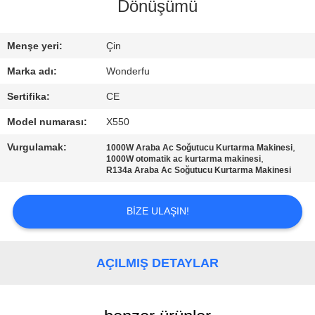
KONTROL
Dönüşümü
BIZIMLE
Menşe yeri:
Çin
ILETIŞIME
Marka adı:
Wonderfu
GEÇIN
Sertifika:
CE
Model numarası:
X550
BIR
Vurgulamak:
,
1000W Araba Ac Soğutucu Kurtarma Makinesi
TEKLIF
,
1000W otomatik ac kurtarma makinesi
R134a Araba Ac Soğutucu Kurtarma Makinesi
ISTEĞI
BIZE ULAŞIN!
SITE
HARITASI
AÇILMIŞ DETAYLAR
PRIVACY