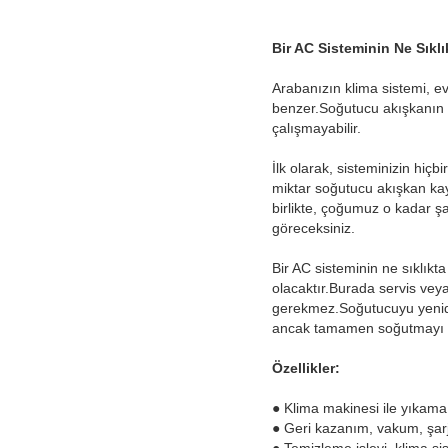
Bir AC Sisteminin Ne Sıklı
Arabanızın klima sistemi, e
benzer.Soğutucu akışkanın 
çalışmayabilir.
İlk olarak, sisteminizin hiç
miktar soğutucu akışkan kay
birlikte, çoğumuz o kadar şa
göreceksiniz.
Bir AC sisteminin ne sıklık
olacaktır.Burada servis veya
gerekmez.Soğutucuyu yenide
ancak tamamen soğutmayı 
Özellikler:
● Klima makinesi ile yıkama 
● Geri kazanım, vakum, şarj
● Temizleme işlevi, klima s