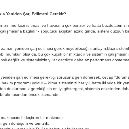
kla Yeniden Şarj Edilmesi Gerekir?
vinizin merkezi ısıtması ve havasına çok benzer ve hatta buzdolabınızı 
çalışmasına bağlıdır - soğutucu akışkan azaldığında, sistem düzgün bi
bir zaman yeniden şarj edilmesi gerekmeyebileceğini anlayın.Bazı sisteml
bı mümkün olsa da, bu çok küçük bir miktardır ve sistemin çalışmasını
nslı değiliz ve sisteminizin yıllar geçtikçe daha az performans gösterm
ta yeniden şarj edilmesi gerektiği sorusuna geri dönersek, cevap "duruma
 bakım programı yoktur – klima sisteminizi her yıl, hatta iki yılda bir ye
n doldurmanız gerektiğinin en iyi göstergesi, sistemin eskisinden da
bırakmasından önceki zamandır.
makinesini birleştiren bir makinedir.
, geri dönüşüm ve temizlik.
istemini yıkamak için R134a soğutucu kullanmaktır.