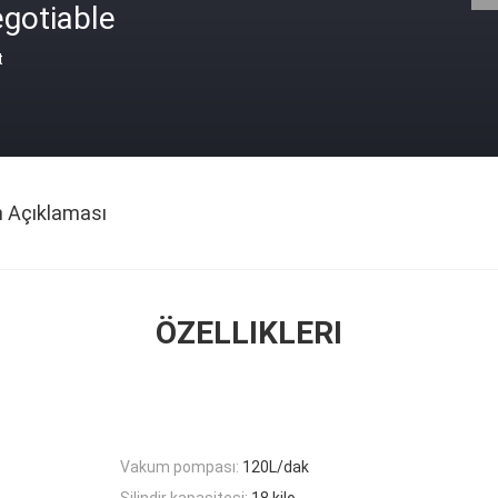
gotiable
t
n Açıklaması
ÖZELLIKLERI
Vakum pompası:
120L/dak
Silindir kapasitesi:
18 kilo