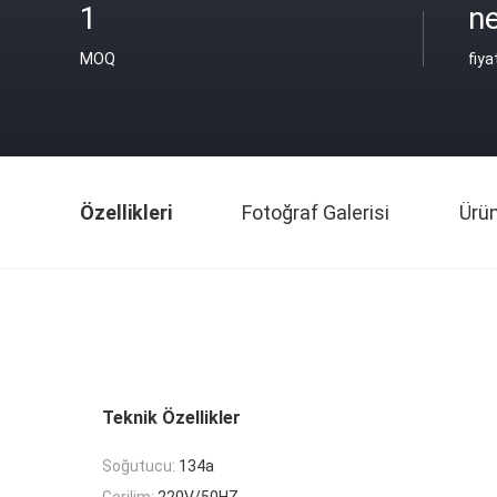
1
ne
MOQ
fiya
Özellikleri
Fotoğraf Galerisi
Ürü
Teknik Özellikler
Soğutucu:
134a
Gerilim:
220V/50HZ