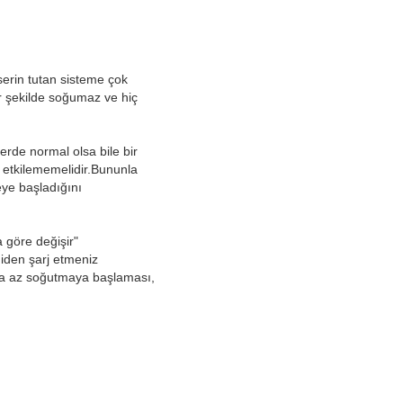
serin tutan sisteme çok
r şekilde soğumaz ve hiç
erde normal olsa bile bir
 etkilememelidir.Bununla
eye başladığını
 göre değişir"
niden şarj etmeniz
ha az soğutmaya başlaması,